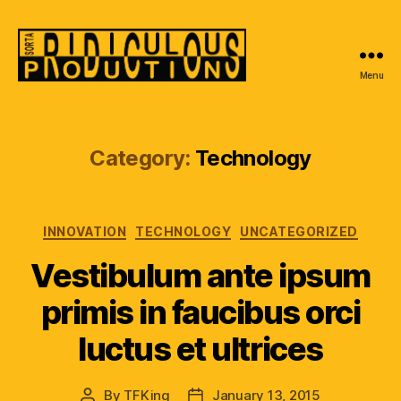
Menu
Sorta
Ridiculous
Productions
Category:
Technology
Categories
INNOVATION
TECHNOLOGY
UNCATEGORIZED
Vestibulum ante ipsum
primis in faucibus orci
luctus et ultrices
By
TFKing
January 13, 2015
Post
Post