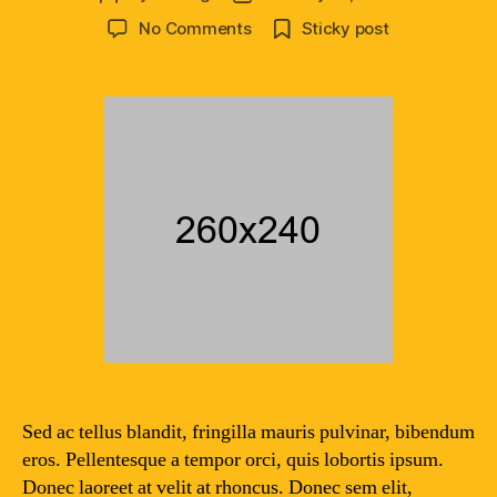
author
date
on
No Comments
Sticky post
Vestibulum
ante
ipsum
primis
in
faucibus
orci
luctus
et
ultrices
Sed ac tellus blandit, fringilla mauris pulvinar, bibendum
eros. Pellentesque a tempor orci, quis lobortis ipsum.
Donec laoreet at velit at rhoncus. Donec sem elit,