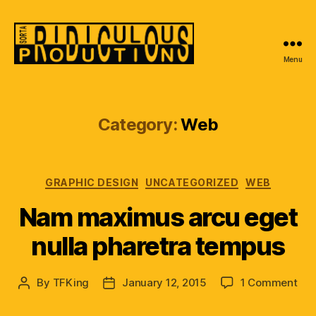
Menu
Sorta
Ridiculous
Productions
Category:
Web
Categories
GRAPHIC DESIGN
UNCATEGORIZED
WEB
Nam maximus arcu eget
nulla pharetra tempus
on
By
TFKing
January 12, 2015
1 Comment
Post
Post
Na
author
date
ma