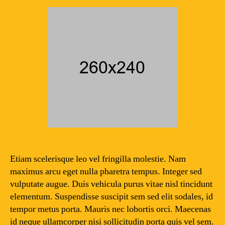
arc
ege
null
pha
tem
Etiam scelerisque leo vel fringilla molestie. Nam
maximus arcu eget nulla pharetra tempus. Integer sed
vulputate augue. Duis vehicula purus vitae nisl tincidunt
elementum. Suspendisse suscipit sem sed elit sodales, id
tempor metus porta. Mauris nec lobortis orci. Maecenas
id neque ullamcorper nisi sollicitudin porta quis vel sem.